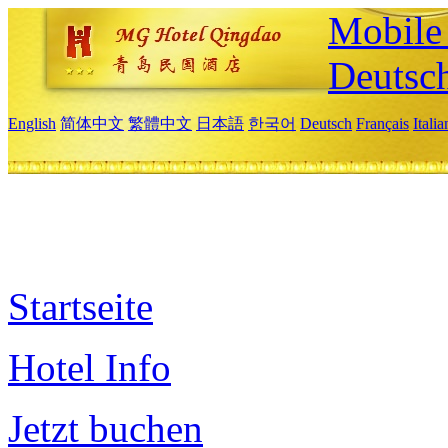
Mobile 
Deutsc
English
简体中文
繁體中文
日本語
한국어
Deutsch
Français
Itali
Startseite
Hotel Info
Jetzt buchen