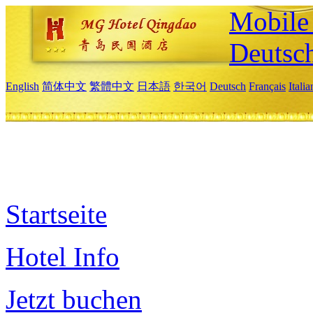
Mobile 
Deutsc
English
简体中文
繁體中文
日本語
한국어
Deutsch
Français
Itali
Startseite
Hotel Info
Jetzt buchen