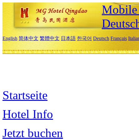
Mobile 
Deutsc
English
简体中文
繁體中文
日本語
한국어
Deutsch
Français
Itali
Startseite
Hotel Info
Jetzt buchen