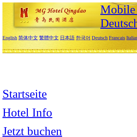
Mobile 
Deutsc
English
简体中文
繁體中文
日本語
한국어
Deutsch
Français
Itali
Startseite
Hotel Info
Jetzt buchen