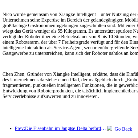
Nico wurde gemeinsam von Xiangke Intelligent – unter Nutzung der e
Unternehmen seine Expertise im Bereich der geländegängigen Mobilität 
großflächige Gastronomieumgebungen zugeschnitten sind. Mit einer Kö
wiegt das Gerät weniger als 55 Kilogramm. Es unterstützt spurlos
verfügt der Roboter über eine Betriebsdauer von 8 bis 10 Stunden, 
einem Roboterarm, der über 7 Freiheitsgrade verfügt und für den Eins
intelligente Interaktion als Service-Agent, szenarienübergreifende 
Gastgewerbe zu unterstreichen, kann sich der Roboter nahtlos an k
Chen Zhen, Gründer von Xiangke Intelligent, erklärte, dass die Ein
des Unternehmens darstelle: einen Pfad, der maßgeblich durch „Embod
fragmentierten, punktuellen intelligenten Funktionen, die in gewerbl
Entwicklung von Roboterprodukten, die tatsächlich implementierbar s
Serviceerlebnisse aufzuwerten und zu innovieren.
Prev:Die Eisenbahn im Jangtse-Delta beförderte während der Maifeiertage über 21,38 Millionen Fahrgäste.
Go Back