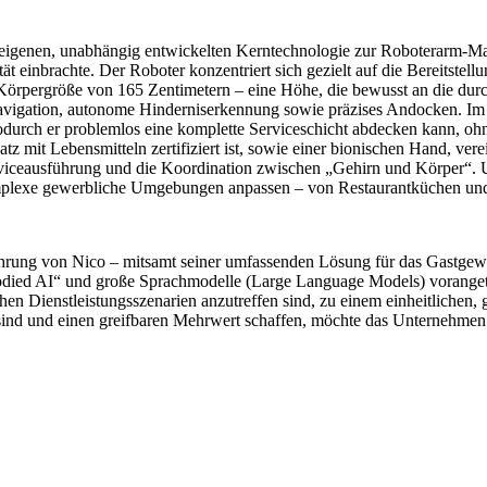
igenen, unabhängig entwickelten Kerntechnologie zur Roboterarm-Mani
einbrachte. Der Roboter konzentriert sich gezielt auf die Bereitstellu
rpergröße von 165 Zentimetern – eine Höhe, die bewusst an die durchs
e Navigation, autonome Hinderniserkennung sowie präzises Andocken
wodurch er problemlos eine komplette Serviceschicht abdecken kann, o
atz mit Lebensmitteln zertifiziert ist, sowie einer bionischen Hand, ve
Serviceausführung und die Koordination zwischen „Gehirn und Körper“.
omplexe gewerbliche Umgebungen anpassen – von Restaurantküchen und
führung von Nico – mitsamt seiner umfassenden Lösung für das Gastgew
ied AI“ und große Sprachmodelle (Large Language Models) vorangetriebe
ichen Dienstleistungsszenarien anzutreffen sind, zu einem einheitliche
ind und einen greifbaren Mehrwert schaffen, möchte das Unternehmen e