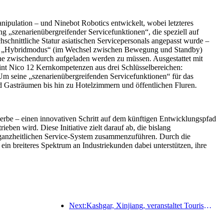
pulation – und Ninebot Robotics entwickelt, wobei letzteres
ng „szenarienübergreifender Servicefunktionen“, die speziell auf
chnittliche Statur asiatischen Servicepersonals angepasst wurde –
. Im „Hybridmodus“ (im Wechsel zwischen Bewegung und Standby)
hne zwischendurch aufgeladen werden zu müssen. Ausgestattet mit
reint Nico 12 Kernkompetenzen aus drei Schlüsselbereichen:
 Um seine „szenarienübergreifenden Servicefunktionen“ für das
 Gasträumen bis hin zu Hotelzimmern und öffentlichen Fluren.
erbe – einen innovativen Schritt auf dem künftigen Entwicklungspfad
n wird. Diese Initiative zielt darauf ab, die bislang
n, ganzheitlichen Service-System zusammenzuführen. Durch die
in breiteres Spektrum an Industriekunden dabei unterstützen, ihre
Next:Kashgar, Xinjiang, veranstaltet Tourismus-Werbeevent zur Förderung des interethnischen Austauschs.