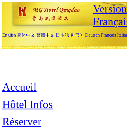
Versio
Françai
English
简体中文
繁體中文
日本語
한국어
Deutsch
Français
Itali
Accueil
Hôtel Infos
Réserver