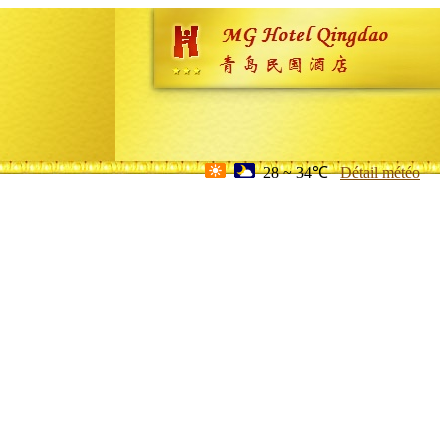
28 ~ 34℃
Détail météo