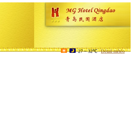
27 ~ 32℃
Détail météo