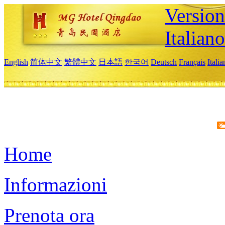
Version
Italiano
English
简体中文
繁體中文
日本語
한국어
Deutsch
Français
Itali
Home
Informazioni
Prenota ora