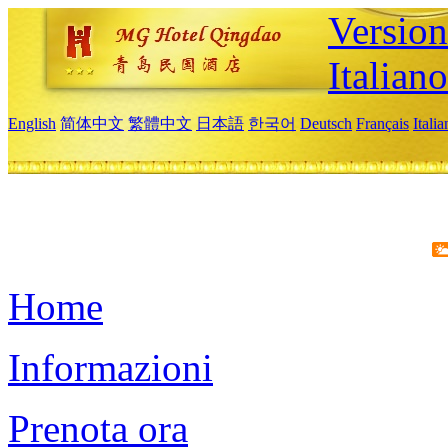
Version
Italiano
English
简体中文
繁體中文
日本語
한국어
Deutsch
Français
Itali
Home
Informazioni
Prenota ora