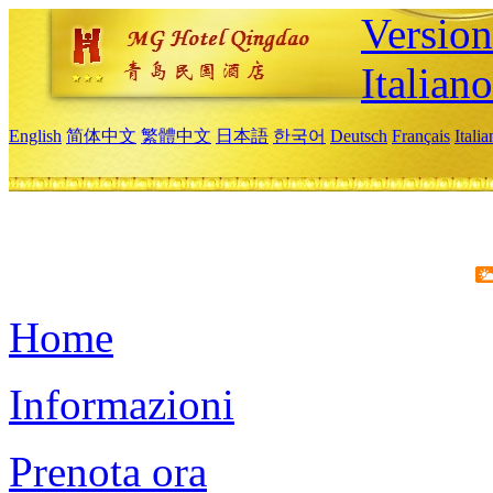
Version
Italiano
English
简体中文
繁體中文
日本語
한국어
Deutsch
Français
Itali
Home
Informazioni
Prenota ora