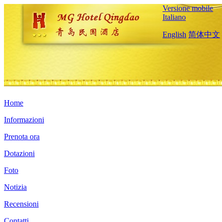
Versione mobile
Italiano
English
简体中文
Home
Informazioni
Prenota ora
Dotazioni
Foto
Notizia
Recensioni
Contatti