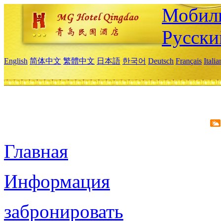
Мобиль
Русски
English
简体中文
繁體中文
日本語
한국어
Deutsch
Français
Itali
Главная
Информация
забронировать