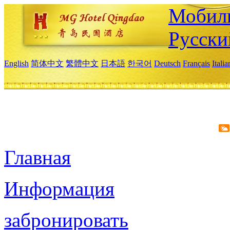
Мобиль
Русски
English
简体中文
繁體中文
日本語
한국어
Deutsch
Français
Itali
Главная
Информация
забронировать