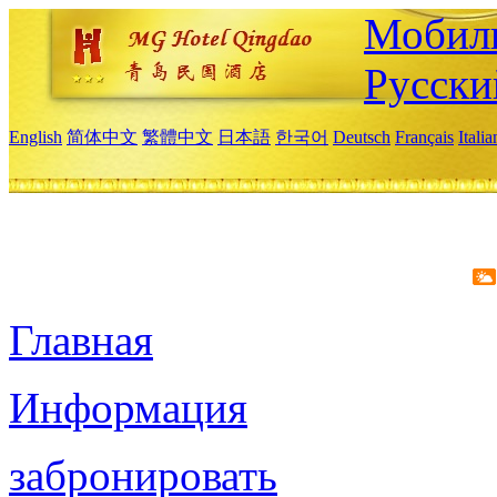
Мобиль
Русски
English
简体中文
繁體中文
日本語
한국어
Deutsch
Français
Itali
Главная
Информация
забронировать